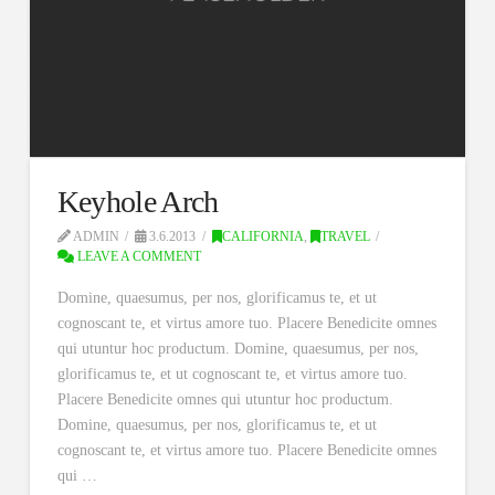
Keyhole Arch
ADMIN
3.6.2013
CALIFORNIA
,
TRAVEL
LEAVE A COMMENT
Domine, quaesumus, per nos, glorificamus te, et ut
cognoscant te, et virtus amore tuo. Placere Benedicite omnes
qui utuntur hoc productum. Domine, quaesumus, per nos,
glorificamus te, et ut cognoscant te, et virtus amore tuo.
Placere Benedicite omnes qui utuntur hoc productum.
Domine, quaesumus, per nos, glorificamus te, et ut
cognoscant te, et virtus amore tuo. Placere Benedicite omnes
qui …