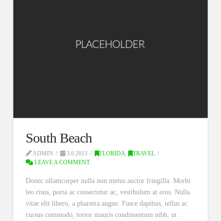
South Beach
ADMIN
3.6.2013
FLORIDA
,
TRAVEL
LEAVE A COMMENT
Donec ullamcorper nulla non metus auctor fringilla. Morbi
leo risus, porta ac consectetur ac, vestibulum at eros. Nulla
vitae elit libero, a pharetra augue. Fusce dapibus, tellus ac
cursus commodo, tortor mauris condimentum nibh, ut