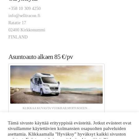
+358 10 309 4250
info@selltracon.fi
Ratatie 17
02400 Kirkkonummi
FINLAND
Asuntoauto alkaen 85 €/pv
KLIKKAA KUVASTA VUOKRAILMOITUKSEEN…
Tämä sivusto käyttää erityyppisiä evästeitä. Jotkut evästeet ovat
sivuillamme käytettävien kolmansien osapuolten palveluiden
asettamia. Klikkaamalla "Hyväksy" hyväksyt kaikki sivuston
ETUSIVU
TUOTTEET
KOULUTUS / TUKI
SELLTRACON