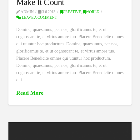
Make It Count
ADMIN
3.6.2013
CREATIVE
,
WORLD
LEAVE A COMMENT
Domine, quaesumus, per nos, glorificamus te, et ut
cognoscant te, et virtus amore tuo. Placere Benedicite omnes
qui utuntur hoc productum. Domine, quaesumus, per nos,
glorificamus te, et ut cognoscant te, et virtus amore tuo.
Placere Benedicite omnes qui utuntur hoc productum.
Domine, quaesumus, per nos, glorificamus te, et ut
cognoscant te, et virtus amore tuo. Placere Benedicite omnes
qui …
Read More