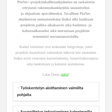
PlaNet+-projektinhallintaohjelmisto on tarkoitettu
erityisesti rakennushankkeiden
suunnittelun
ja
ohjauksen apuvälineeksi. Tavallisen PlaNet-
ohjelmiston ominaisuuksien lisäksi sillä laaditaan
projektin
paikka-aikakaavio sekä hankinta- ja
kalustoaikataulut sekä seurantaan projektin
etenemistä
seurantamatriisilla.
Kaikki toiminnot ovat keskenään integroituja, joten
projektin muutoksien vaikutukset näkyvät heti aikataulun
lisäksi myös resurssien kuormituksessa, kassavirtakuvaajissa
sekä hankintojen ja kaluston ajoituksessa.
Lataa Demo
täältä
!
Työskentelyn aloittaminen valmiilta
pohjalta
Suunnittelun tehostaminen kalentereilla