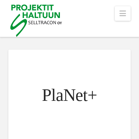
Nav
PlaNet+